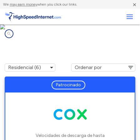
×
We
may earn money
when you click our links.
Negocios
Compañías de Internet en
Myrtle Grove, FL
Patrocinado
Velocidades de descarga de hasta