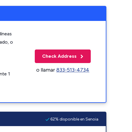
líneas
zado, o
Check Address
o llamar
833-513-4734
nte 1
62% disponible en Senoia