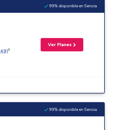
99% disponible en Senoia
Ver Planes
◊
449)
99% disponible en Senoia