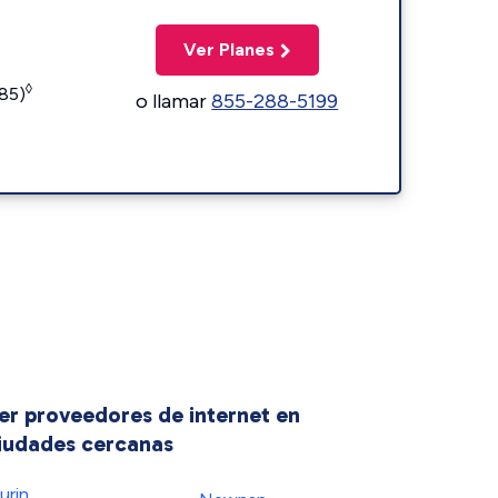
Ver Planes
◊
185)
o llamar
855-288-5199
er proveedores de internet en
iudades cercanas
urin