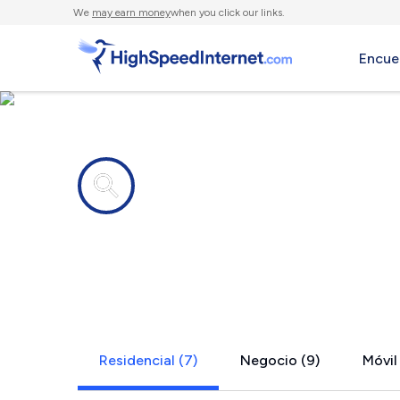
We
may earn money
when you click our links.
Encue
Compañías de Internet en
Senoia, GA
Residencial (7)
Negocio (9)
Móvil