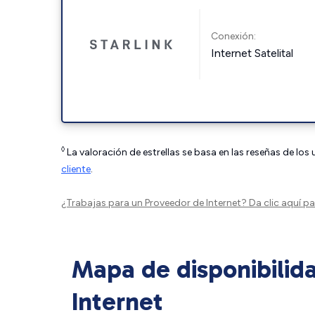
Conexión:
Internet Satelital
◊
La valoración de estrellas se basa en las reseñas de los
cliente
.
¿Trabajas para un Proveedor de Internet?
Da clic aquí
par
Mapa de disponibilid
Internet