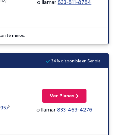
110)
o llamar
833-811-8784
can términos.
34% disponible en Senoia
Ver Planes
◊
595)
o llamar
833-469-4276