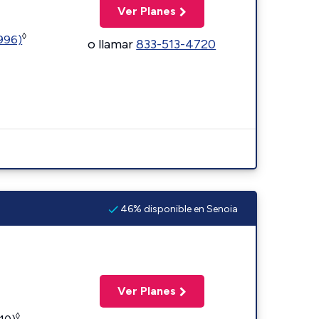
Ver Planes
◊
5996)
o llamar
833-513-4720
46% disponible en Senoia
Ver Planes
◊