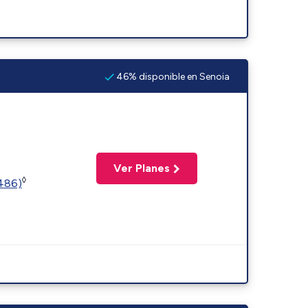
46% disponible en Senoia
Ver Planes
◊
2486)