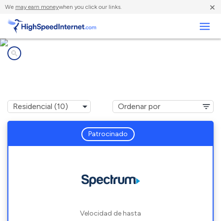
×
We
may earn money
when you click our links.
Negocios
Compañías de Internet en
Turin, GA
Patrocinado
Velocidad de hasta