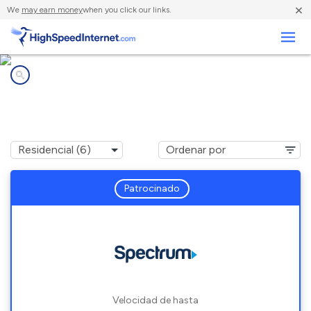
×
We
may earn money
when you click our links.
Negocios
Compañías de Internet en
East Newnan, GA
Patrocinado
Velocidad de hasta