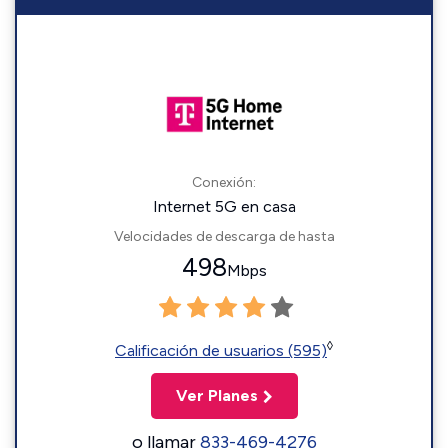
Conexión:
Internet 5G en casa
Velocidades de descarga de hasta
498
Mbps
◊
Calificación de usuarios (595)
Ver Planes
o llamar
833-469-4276