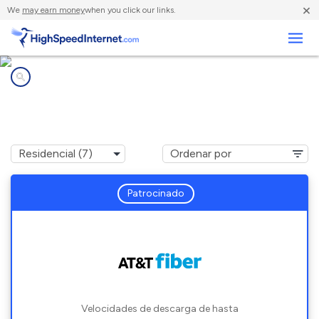
×
We
may earn money
when you click our links.
Negocios
Compañías de Internet en
Morrow, GA
Patrocinado
Velocidades de descarga de hasta