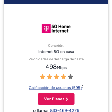
Conexión:
Internet 5G en casa
Velocidades de descarga de hasta
498
Mbps
◊
Calificación de usuarios (595)
Ver Planes
o llamar
833-469-4276