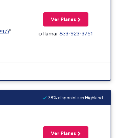
Ver Planes
◊
1297)
o llamar
833-923-3751
.
78% disponible en Highland
Ver Planes