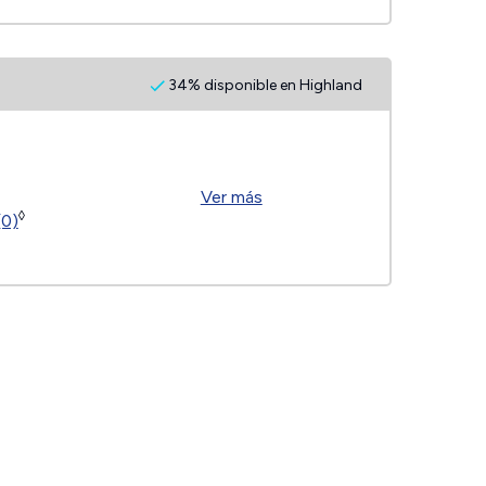
34% disponible en Highland
Ver más
◊
(0)