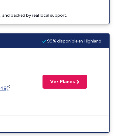
e, and backed by real local support.
99% disponible en Highland
Ver Planes
◊
449)