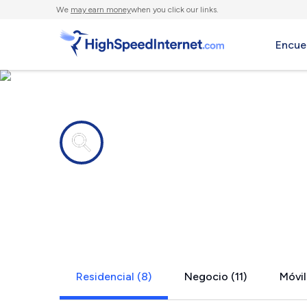
We
may earn money
when you click our links.
Encue
Compañías de Internet en
Highland, I
Residencial (8)
Negocio (11)
Móvil