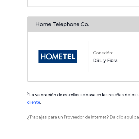
Home Telephone Co.
Conexión:
DSL y Fibra
◊
La valoración de estrellas se basa en las reseñas de los
cliente
.
¿Trabajas para un Proveedor de Internet?
Da clic aquí
par