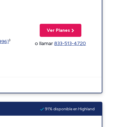
Ver Planes
◊
5996)
o llamar
833-513-4720
91% disponible en Highland