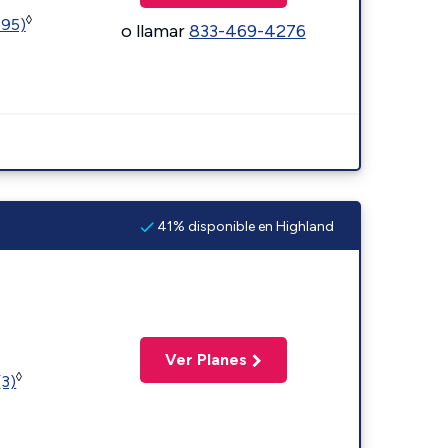
◊
595)
o llamar
833-469-4276
41% disponible en Highland
Ver Planes
◊
(3)