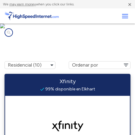
×
We
may earn money
when you click our links.
Negocios
Compañías de Internet en
Elkhart, IN
Xfinity
99% disponible en Elkhart