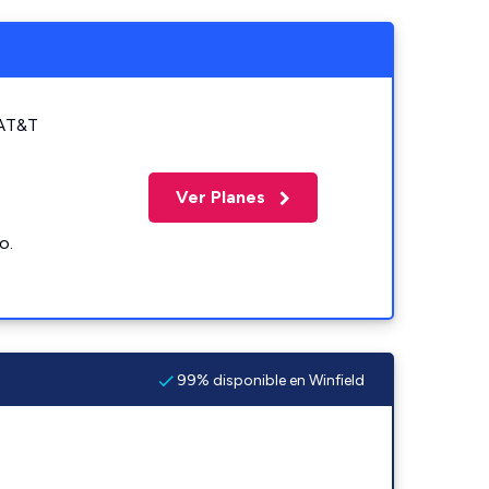
 AT&T
Ver Planes
o.
99% disponible en Winfield