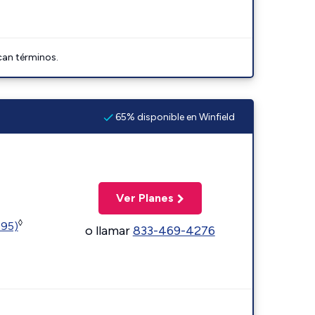
can términos.
65% disponible en Winfield
Ver Planes
◊
595)
o llamar
833-469-4276