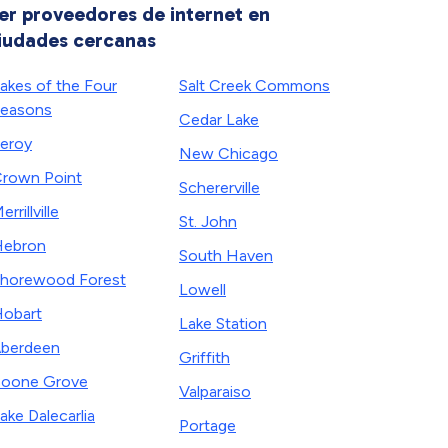
er proveedores de internet en
iudades cercanas
akes of the Four
Salt Creek Commons
easons
Cedar Lake
eroy
New Chicago
rown Point
Schererville
errillville
St. John
Hebron
South Haven
horewood Forest
Lowell
obart
Lake Station
berdeen
Griffith
oone Grove
Valparaiso
ake Dalecarlia
Portage