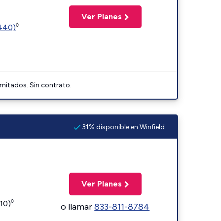
Ver Planes
◊
2440)
imitados. Sin contrato.
31% disponible en Winfield
Ver Planes
◊
110)
o llamar
833-811-8784