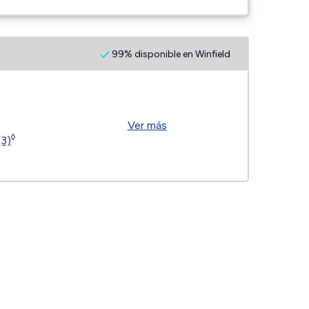
99% disponible en Winfield
Ver más
◊
(3)