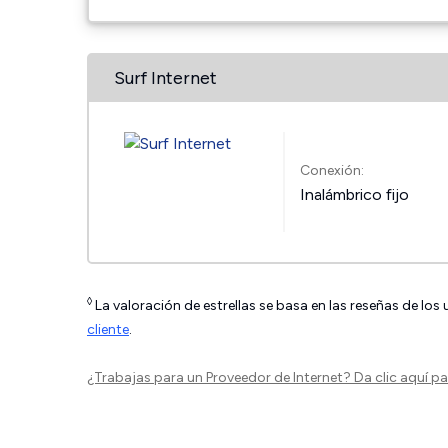
Surf Internet
Conexión:
Inalámbrico fijo
◊
La valoración de estrellas se basa en las reseñas de los
cliente
.
¿Trabajas para un Proveedor de Internet?
Da clic aquí
par