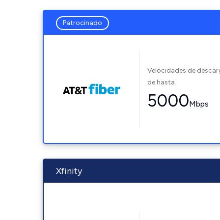
Patrocinado
Velocidades de desca
de hasta
5000
Mbps
Xfinity