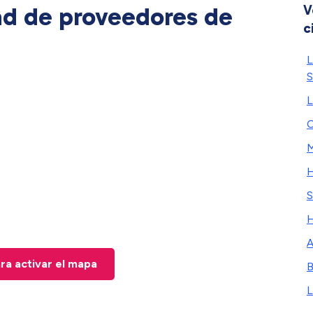
ad de proveedores de
V
c
L
S
L
C
M
S
H
A
ara activar el mapa
B
L