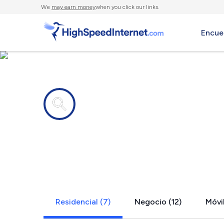
We
may earn money
when you click our links.
Encue
Compañías de Internet en
Winfield, I
Residencial (7)
Negocio (12)
Móvil