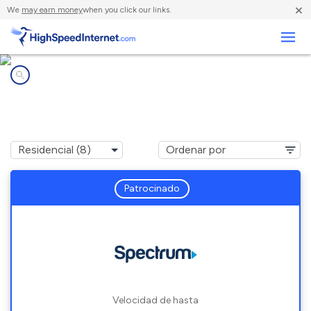
×
We
may earn money
when you click our links.
Negocios
Compañías de Internet en
Fairdale, KY
Patrocinado
Velocidad de hasta