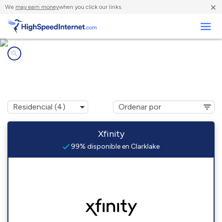
×
We
may earn money
when you click our links.
Negocios
Compañías de Internet en
Clarklake, MI
Xfinity
99% disponible en Clarklake