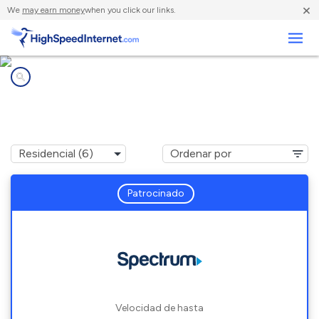
×
We
may earn money
when you click our links.
Negocios
Compañías de Internet en
Norvell, MI
Patrocinado
Velocidad de hasta