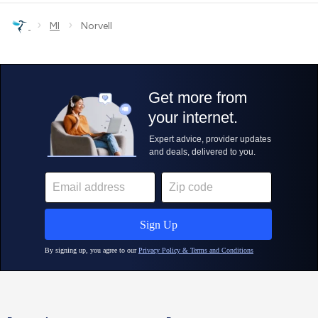
›
›
MI
Norvell