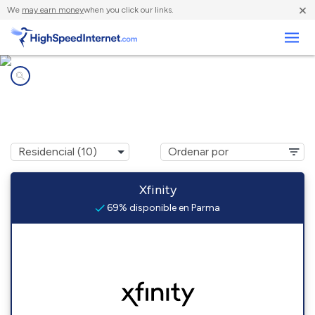
×
We
may earn money
when you click our links.
Negocios
Compañías de Internet en
Parma, MI
Xfinity
69% disponible en Parma