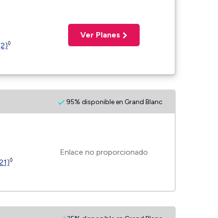
Ver Planes
◊
(2)
95% disponible en Grand Blanc
Enlace no proporcionado
◊
21)