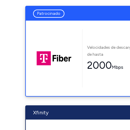
Patrocinado
Velocidades de desca
de hasta
2000
Mbps
Xfinity