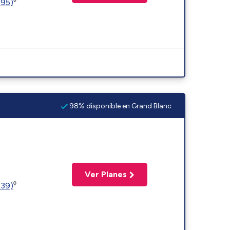
595)
98% disponible en Grand Blanc
Ver Planes
◊
239)