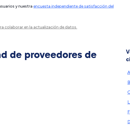
 usuarios y nuestra
encuesta independiente de satisfacción del
a colaborar en la actualización de datos.
ad de proveedores de
V
c
A
B
G
L
F
D