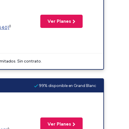
Ver Planes
◊
2440)
imitados. Sin contrato.
99% disponible en Grand Blanc
Ver Planes
◊