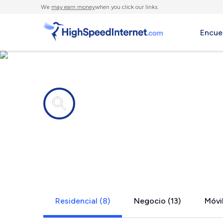
We
may earn money
when you click our links.
Encue
Compañías de Internet en
Grand Blanc
Residencial (8)
Negocio (13)
Móvil