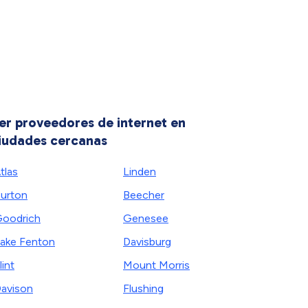
er proveedores de internet en
iudades cercanas
tlas
Linden
urton
Beecher
oodrich
Genesee
ake Fenton
Davisburg
lint
Mount Morris
avison
Flushing