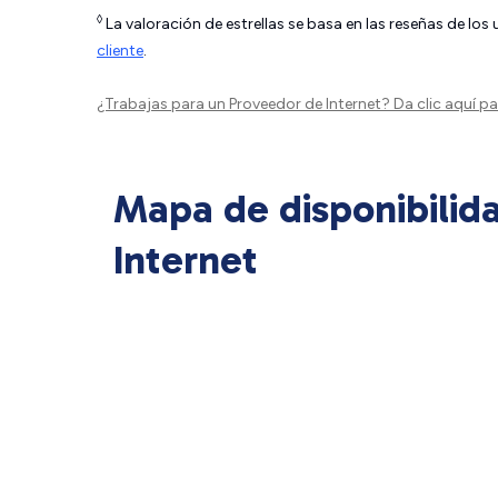
◊
La valoración de estrellas se basa en las reseñas de los
cliente
.
¿Trabajas para un Proveedor de Internet?
Da clic aquí
par
Mapa de disponibilid
Internet