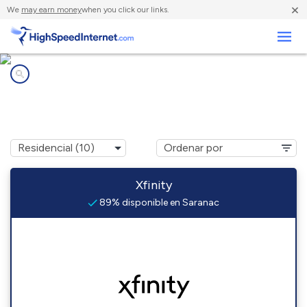
×
We
may earn money
when you click our links.
Negocios
Compañías de Internet en
Saranac, MI
Xfinity
89% disponible en Saranac