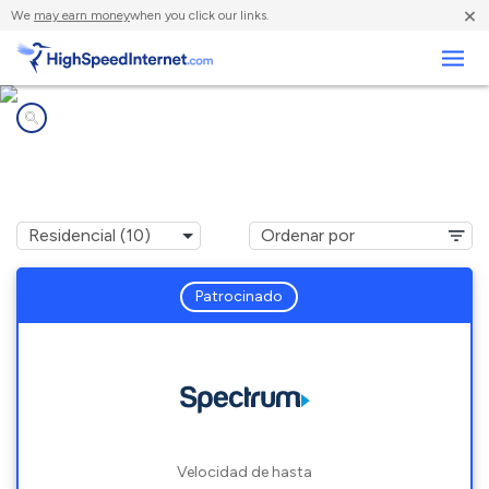
×
We
may earn money
when you click our links.
Negocios
Compañías de Internet en
Grandview, MO
Patrocinado
Velocidad de hasta