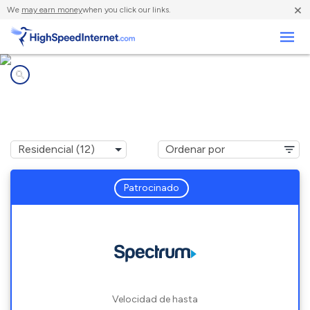
×
We
may earn money
when you click our links.
Negocios
Compañías de Internet en
Lee's Summit, MO
Patrocinado
Velocidad de hasta