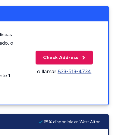
líneas
zado, o
Check Address
o llamar
833-513-4734
nte 1
65% disponible en West Alton