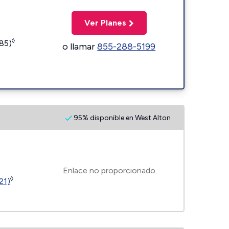
Ver Planes
◊
185)
o llamar
855-288-5199
95% disponible en West Alton
Enlace no proporcionado
◊
21)