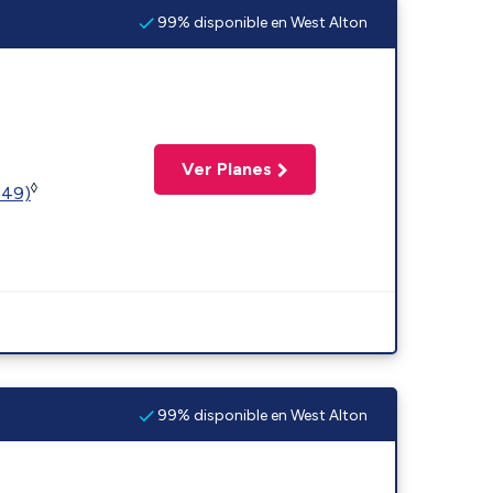
99% disponible en West Alton
Ver Planes
◊
449)
99% disponible en West Alton