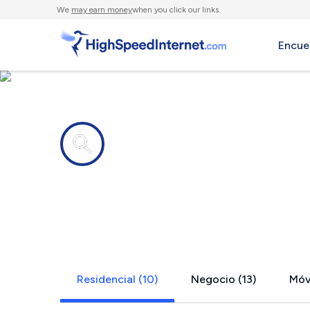
We
may earn money
when you click our links.
Encue
Compañías de Internet en
West Alton
Residencial (10)
Negocio (13)
Móvi