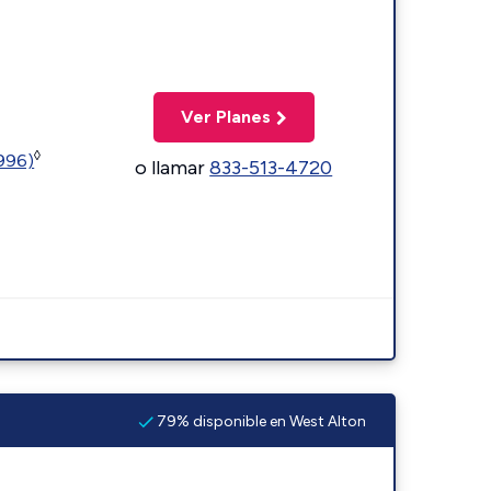
Ver Planes
◊
5996)
o llamar
833-513-4720
79% disponible en West Alton