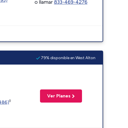
595)
o llamar
833-469-4276
79% disponible en West Alton
Ver Planes
◊
2486)