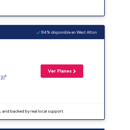
84% disponible en West Alton
Ver Planes
◊
(3)
e, and backed by real local support.