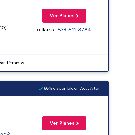
Ver Planes
◊
110)
o llamar
833-811-8784
can términos.
66% disponible en West Alton
Ver Planes
◊