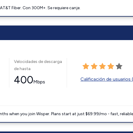
AT&T Fiber. Con 300M+. Se requiere canje.
Velocidades de descarga
de hasta
400
Calificación de usuarios 
Mbps
ths when you join Wisper. Plans start at just $69.99/mo - fast, reliabl