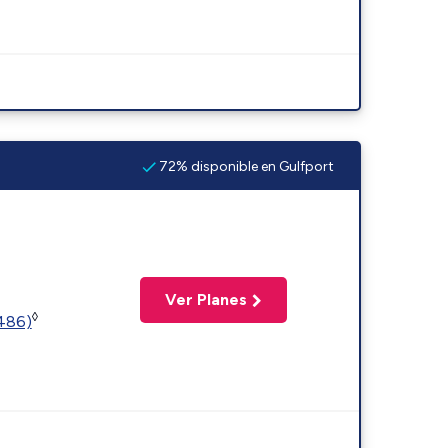
72% disponible en Gulfport
Ver Planes
◊
2486)