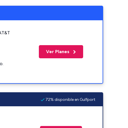
 AT&T
Ver Planes
o.
72% disponible en Gulfport