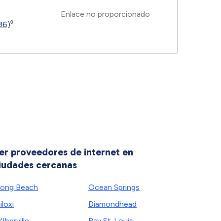
Enlace no proporcionado
◊
(36)
er proveedores de internet en
iudades cercanas
ong Beach
Ocean Springs
iloxi
Diamondhead
'Iberville
Bay St. Louis