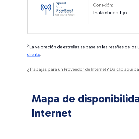
Conexión:
Inalámbrico fijo
◊
La valoración de estrellas se basa en las reseñas de los
cliente
.
¿Trabajas para un Proveedor de Internet?
Da clic aquí
par
Mapa de disponibilid
Internet