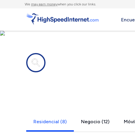
We
may earn money
when you click our links.
Encue
Compañías de Internet en
Gulfport, 
Residencial (8)
Negocio (12)
Móvil