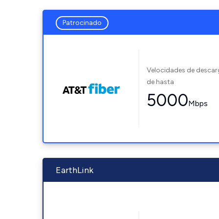
Patrocinado
Velocidades de desca
de hasta
5000
Mbps
EarthLink