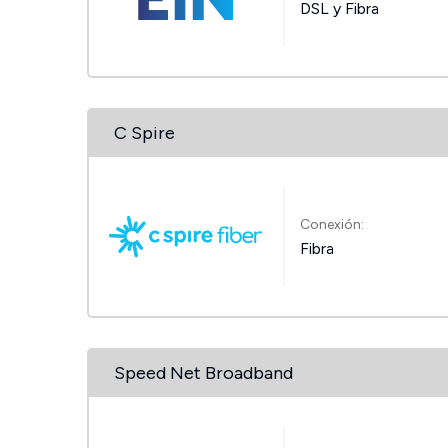
DSL y Fibra
C Spire
Conexión:
Fibra
Speed Net Broadband