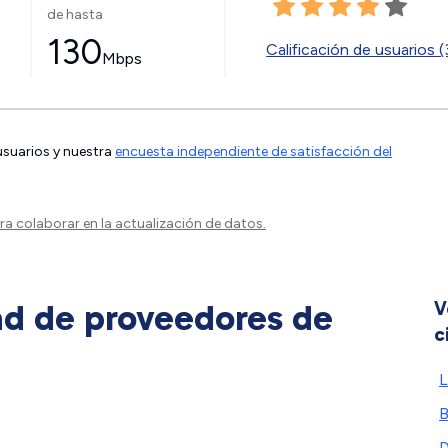
de hasta
130
Calificación de usuarios 
Mbps
 usuarios y nuestra
encuesta independiente de satisfacción del
a colaborar en la actualización de datos.
ad de proveedores de
V
c
L
B
D