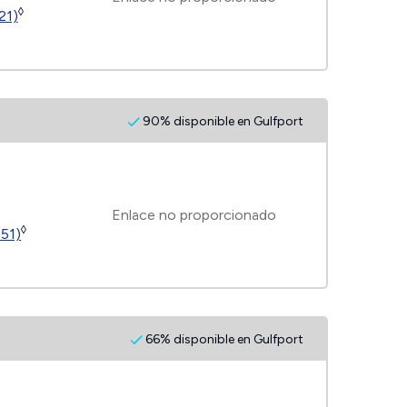
◊
21)
90% disponible en Gulfport
Enlace no proporcionado
◊
151)
66% disponible en Gulfport