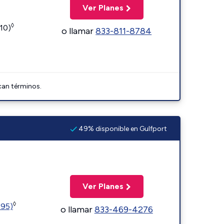
Ver Planes
◊
110)
o llamar
833-811-8784
can términos.
49% disponible en Gulfport
Ver Planes
◊
595)
o llamar
833-469-4276