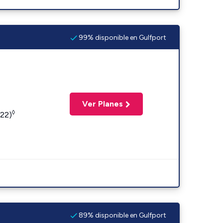
99% disponible en Gulfport
Ver Planes
◊
422)
89% disponible en Gulfport