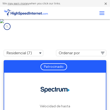
×
We
may earn money
when you click our links.
Negocios
Compañías de Internet en
Caswell Beach, NC
Patrocinado
Velocidad de hasta