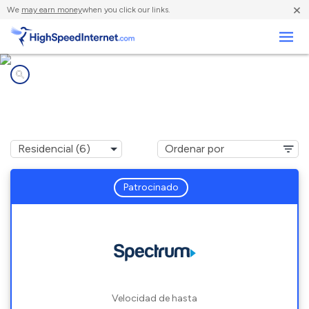
×
We
may earn money
when you click our links.
Negocios
Compañías de Internet en
Erwin, NC
Patrocinado
Velocidad de hasta