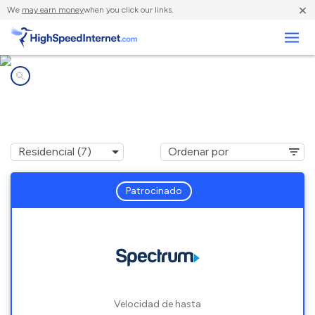
×
We
may earn money
when you click our links.
Negocios
Compañías de Internet en
Lumberton, NC
Patrocinado
Velocidad de hasta