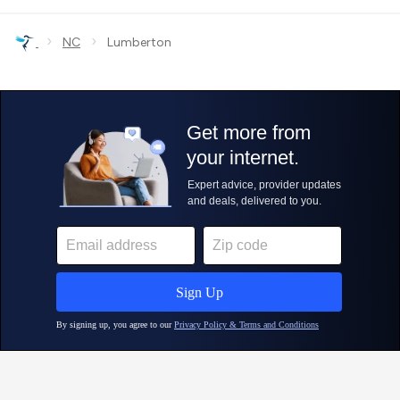
›
›
NC
Lumberton