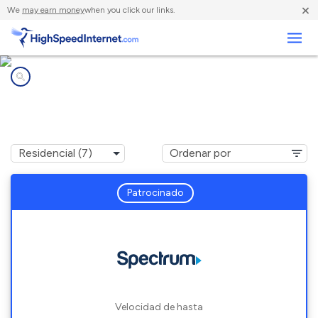
×
We
may earn money
when you click our links.
Negocios
Compañías de Internet en
McLeansville, NC
Patrocinado
Velocidad de hasta