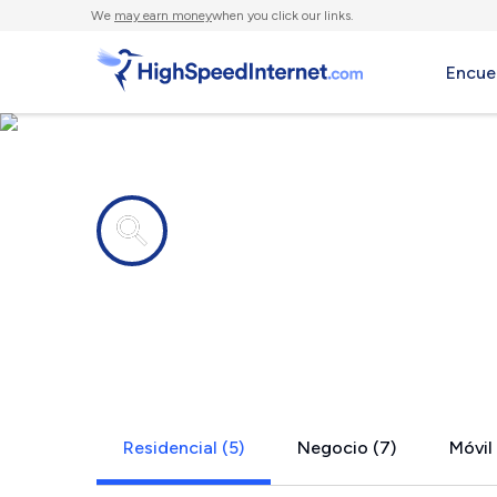
We
may earn money
when you click our links.
Encue
Compañías de Internet en
Cossayuna,
Residencial (5)
Negocio (7)
Móvil 