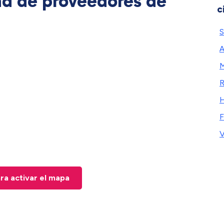
ad de proveedores de
c
S
A
M
R
H
F
V
ara activar el mapa