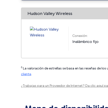
Hudson Valley Wireless
Conexión:
Inalámbrico fijo
◊
La valoración de estrellas se basa en las reseñas de los
cliente
.
¿Trabajas para un Proveedor de Internet?
Da clic aquí
par