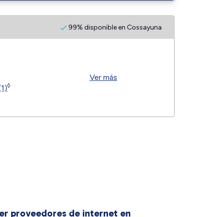
99% disponible en Cossayuna
Ver más
◊
(1)
er proveedores de internet en