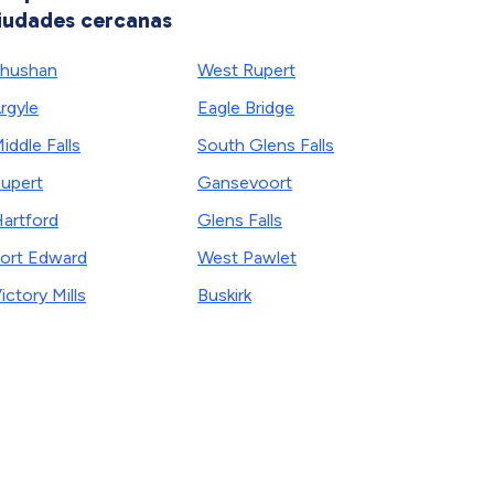
iudades cercanas
hushan
West Rupert
rgyle
Eagle Bridge
iddle Falls
South Glens Falls
upert
Gansevoort
artford
Glens Falls
ort Edward
West Pawlet
ictory Mills
Buskirk