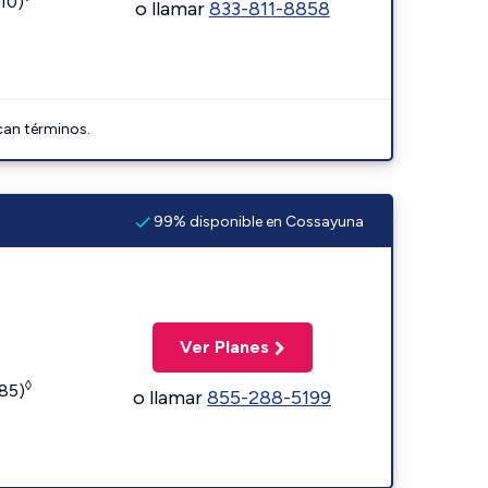
110)
o llamar
833-811-8858
can términos.
99% disponible en Cossayuna
Ver Planes
◊
185)
o llamar
855-288-5199