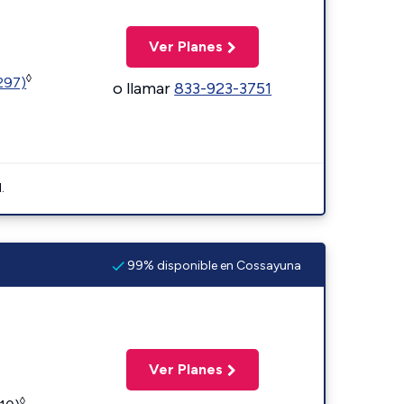
Ver Planes
◊
1297)
o llamar
833-923-3751
.
99% disponible en Cossayuna
Ver Planes
◊