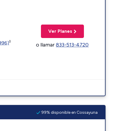
Ver Planes
◊
5996)
o llamar
833-513-4720
99% disponible en Cossayuna