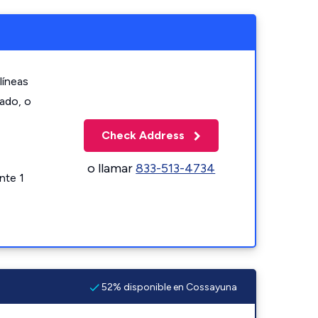
líneas
zado, o
Check Address
o llamar
833-513-4734
nte 1
52% disponible en Cossayuna