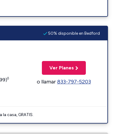
50% disponible en Bedford
Ver Planes
◊
599)
o llamar
833-797-5203
a la casa, GRATIS.