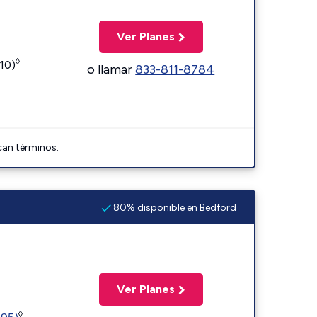
Ver Planes
◊
110)
o llamar
833-811-8784
can términos.
80% disponible en Bedford
Ver Planes
◊