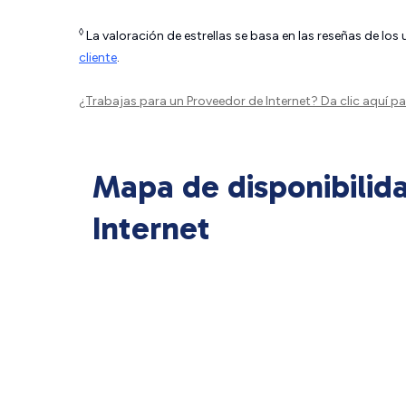
◊
La valoración de estrellas se basa en las reseñas de los
cliente
.
¿Trabajas para un Proveedor de Internet?
Da clic aquí
par
Mapa de disponibilid
Internet