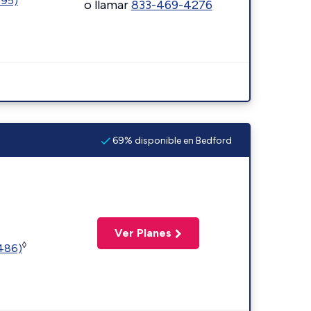
595)
o llamar
833-469-4276
69% disponible en Bedford
Ver Planes
◊
2486)