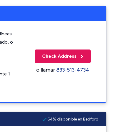
líneas
zado, o
Check Address
o llamar
833-513-4734
nte 1
64% disponible en Bedford