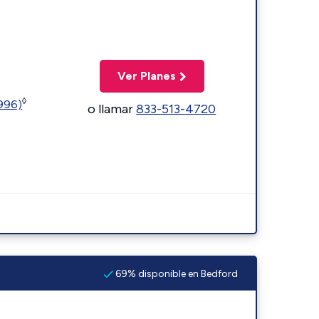
Ver Planes
◊
5996)
o llamar
833-513-4720
69% disponible en Bedford