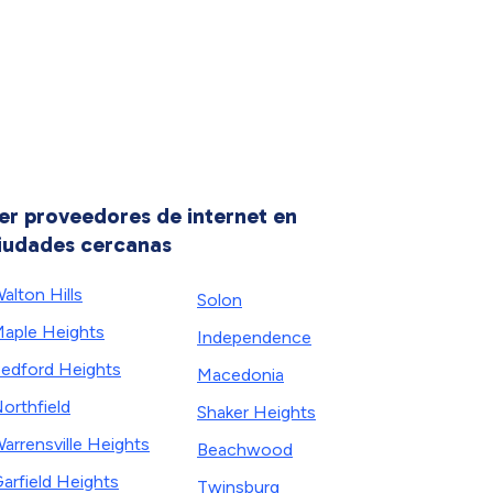
er proveedores de internet en
iudades cercanas
alton Hills
Solon
aple Heights
Independence
edford Heights
Macedonia
orthfield
Shaker Heights
arrensville Heights
Beachwood
arfield Heights
Twinsburg