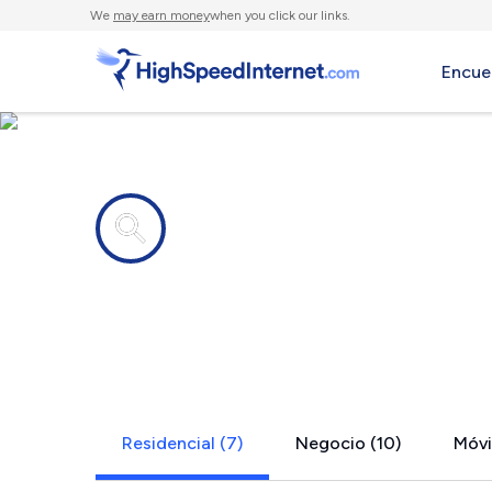
We
may earn money
when you click our links.
Encue
Compañías de Internet en
Bedford, O
Residencial (7)
Negocio (10)
Móvil