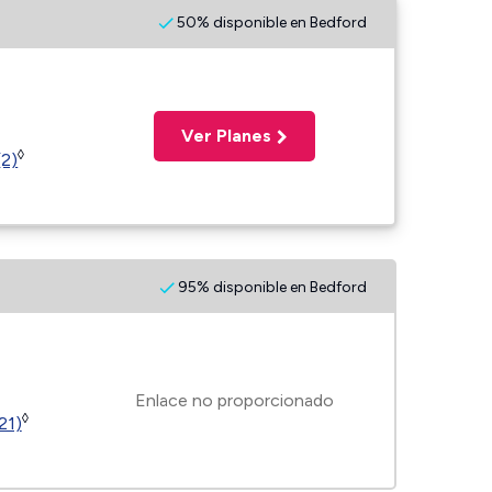
50% disponible en Bedford
Ver Planes
◊
(2)
95% disponible en Bedford
Enlace no proporcionado
◊
21)