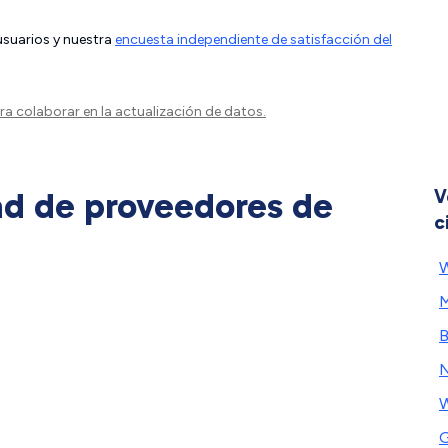
 usuarios y nuestra
encuesta independiente de satisfacción del
a colaborar en la actualización de datos.
ad de proveedores de
V
c
W
M
B
N
W
G