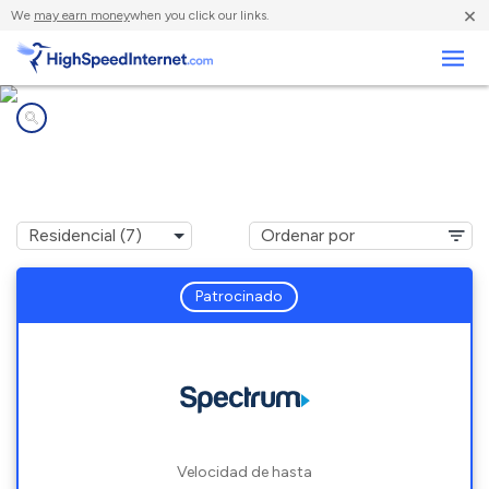
×
We
may earn money
when you click our links.
Negocios
Compañías de Internet en
Grandview Heights, OH
Patrocinado
Velocidad de hasta