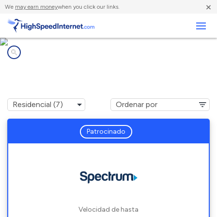
×
We
may earn money
when you click our links.
Negocios
Compañías de Internet en
Lordstown, OH
Patrocinado
Velocidad de hasta