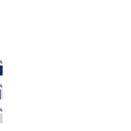
%
%
%