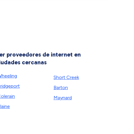
er proveedores de internet en
iudades cercanas
heeling
Short Creek
ridgeport
Barton
olerain
Maynard
laine