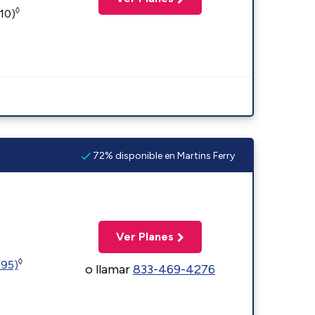
◊
110)
72% disponible en Martins Ferry
Ver Planes
◊
595)
o llamar
833-469-4276