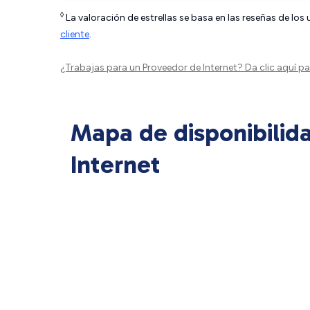
◊
La valoración de estrellas se basa en las reseñas de los
cliente
.
¿Trabajas para un Proveedor de Internet?
Da clic aquí
par
Mapa de disponibilid
Internet