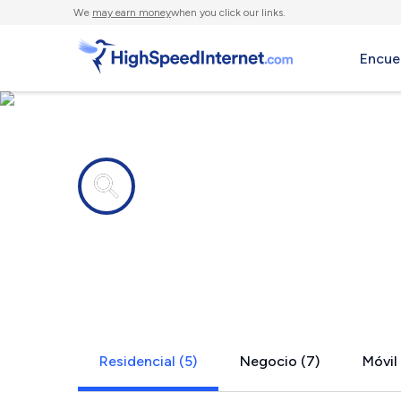
We
may earn money
when you click our links.
Encue
Compañías de Internet en
Martins Fer
Residencial (5)
Negocio (7)
Móvil 