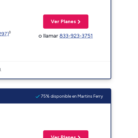
Ver Planes
◊
1297)
o llamar
833-923-3751
.
75% disponible en Martins Ferry
Ver Planes