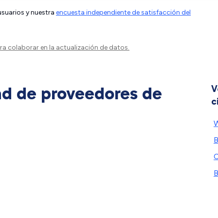
 usuarios y nuestra
encuesta independiente de satisfacción del
a colaborar en la actualización de datos.
ad de proveedores de
V
c
W
B
C
B