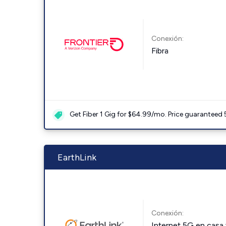
Conexión:
Fibra
Get Fiber 1 Gig for $64.99/mo. Price guaranteed 
EarthLink
Conexión:
Internet 5G en casa 