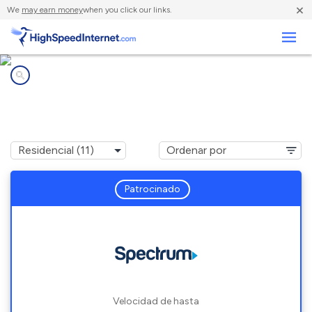
×
We
may earn money
when you click our links.
Negocios
Compañías de Internet en
Medford, OR
Patrocinado
Velocidad de hasta