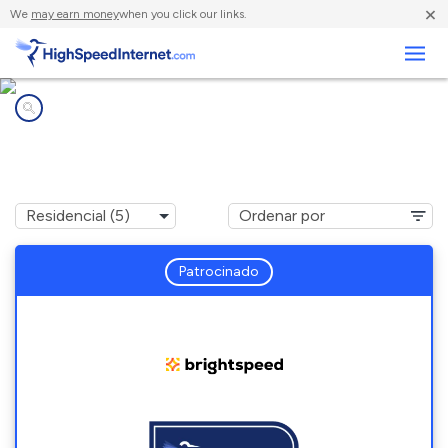
×
We
may earn money
when you click our links.
Negocios
Compañías de Internet en
Bedford, PA
Patrocinado