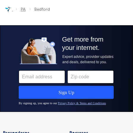
›
›
PA
Bedford
Proveedores
Recursos