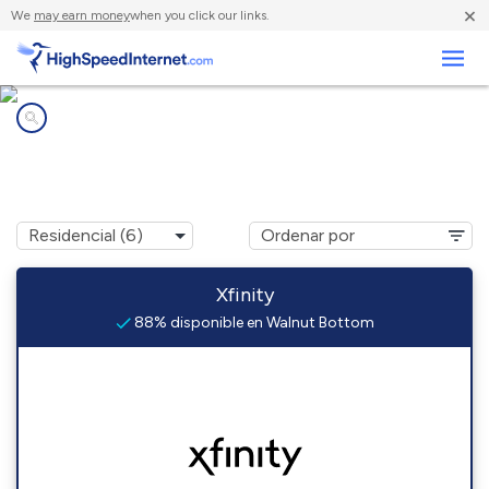
×
We
may earn money
when you click our links.
Negocios
Compañías de Internet en
Walnut Bottom, PA
Xfinity
88% disponible en Walnut Bottom