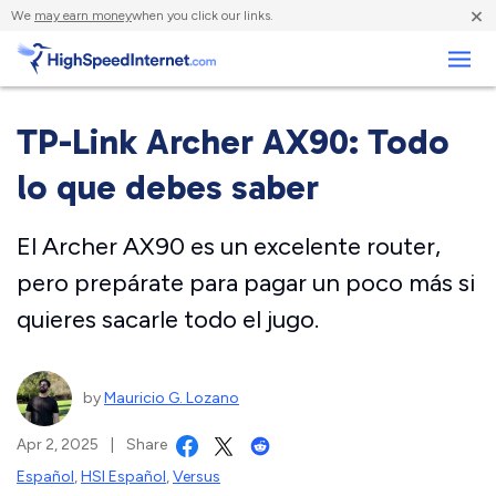
×
We
may earn money
when you click our links.
Negocios
TP-Link Archer AX90: Todo
lo que debes saber
El Archer AX90 es un excelente router,
pero prepárate para pagar un poco más si
quieres sacarle todo el jugo.
by
Mauricio G. Lozano
Apr 2, 2025
|
Share
Español
,
HSI Español
,
Versus