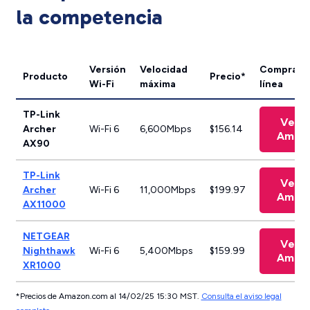
la competencia
Versión
Velocidad
Comprar 
Producto
Precio*
Wi-Fi
máxima
línea
TP-Link
Ver e
Archer
Wi-Fi 6
6,600Mbps
$156.14
Amaz
AX90
TP-Link
Ver e
Archer
Wi-Fi 6
11,000Mbps
$199.97
Amaz
AX11000
NETGEAR
Ver e
Nighthawk
Wi-Fi 6
5,400Mbps
$159.99
Amaz
XR1000
*Precios de Amazon.com al 14/02/25 15:30 MST.
Consulta el aviso legal