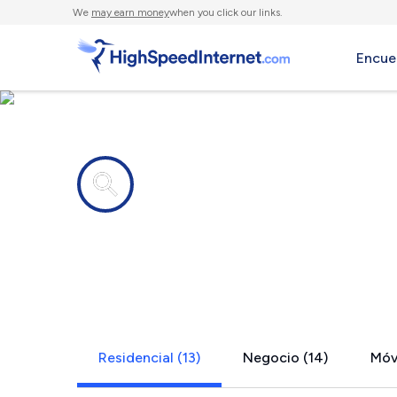
We
may earn money
when you click our links.
Encue
Compañías de Internet en
Live Oak, T
Residencial (13)
Negocio (14)
Móvi