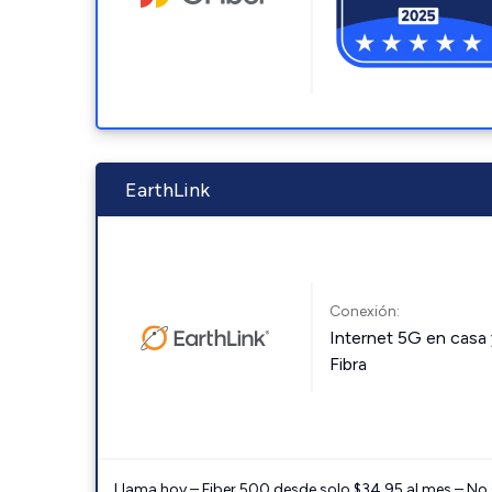
EarthLink
Conexión:
Internet 5G en casa 
Fibra
Llama hoy – Fiber 500 desde solo $34.95 al mes – No