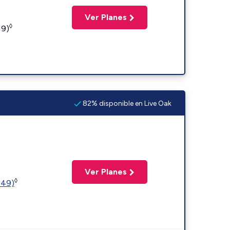
Ver Planes
◊
19)
82% disponible en Live Oak
Ver Planes
◊
449)