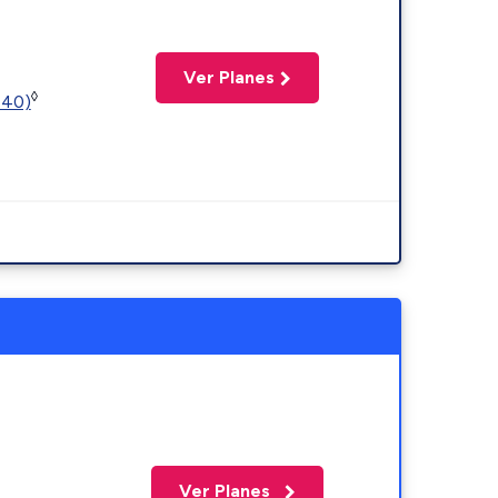
Ver Planes
◊
440)
Ver Planes