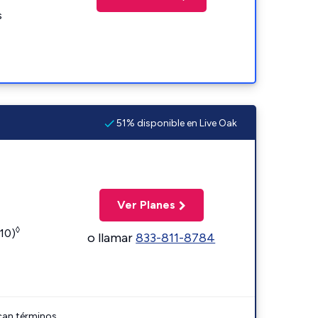
s
51% disponible en Live Oak
Ver Planes
◊
110)
o llamar
833-811-8784
can términos.