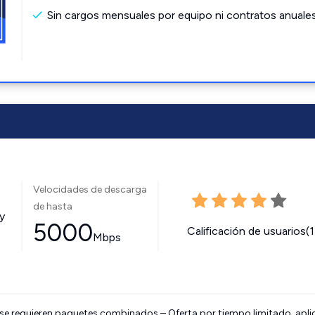
Sin cargos mensuales por equipo ni contratos anuale
Velocidades de descarga
de hasta
y
5000
Calificación de usuarios(
Mbps
 se requieren paquetes combinados – Oferta por tiempo limitado, apli