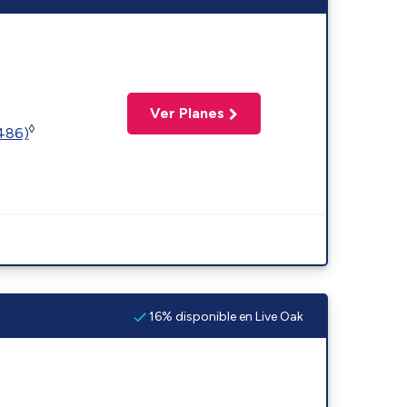
Ver Planes
◊
2486)
16% disponible en Live Oak