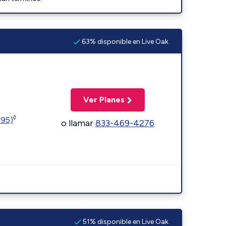
63% disponible en Live Oak
Ver Planes
◊
595)
o llamar
833-469-4276
51% disponible en Live Oak