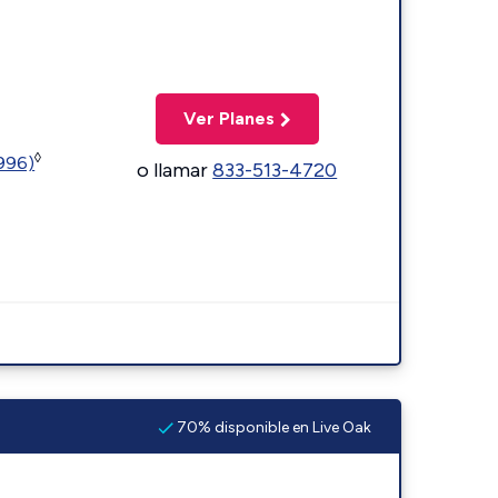
Ver Planes
◊
5996)
o llamar
833-513-4720
70% disponible en Live Oak