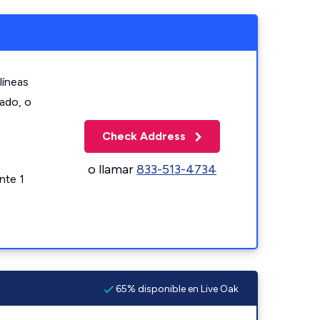
líneas
zado, o
Check Address
o llamar
833-513-4734
nte 1
65% disponible en Live Oak