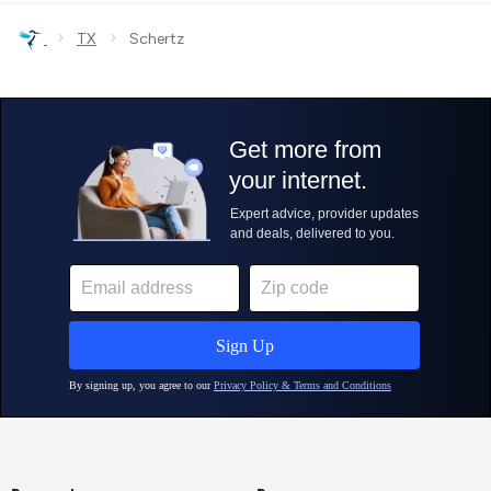
›
›
TX
Schertz