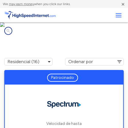
×
We
may earn money
when you click our links.
Negocios
Compañías de Internet en
Schertz, TX
Patrocinado
Velocidad de hasta