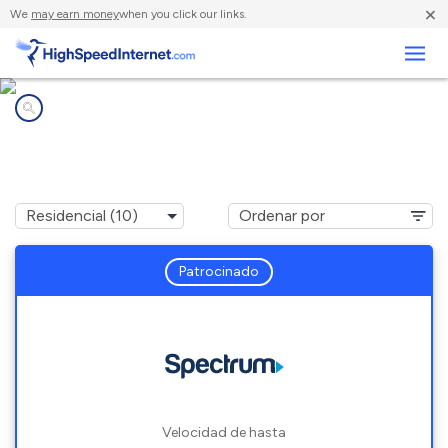
×
We
may earn money
when you click our links.
Negocios
Compañías de Internet en
Lake Dunlap, TX
Patrocinado
Velocidad de hasta