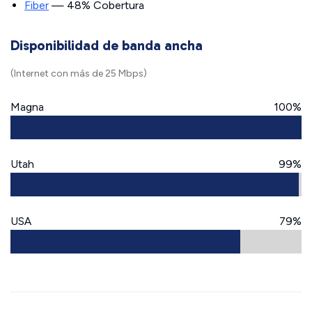
Fiber
— 48% Cobertura
Disponibilidad de banda ancha
(Internet con más de 25 Mbps)
Magna
100%
Utah
99%
USA
79%