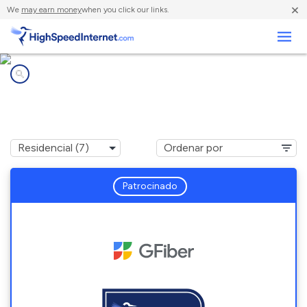
×
We
may earn money
when you click our links.
Negocios
Compañías de Internet en
Magna, UT
Patrocinado