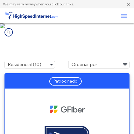
×
We
may earn money
when you click our links.
Negocios
Compañías de Internet en
Midvale, UT
Patrocinado