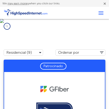
×
We
may earn money
when you click our links.
Negocios
Compañías de Internet en
Springville, UT
Patrocinado