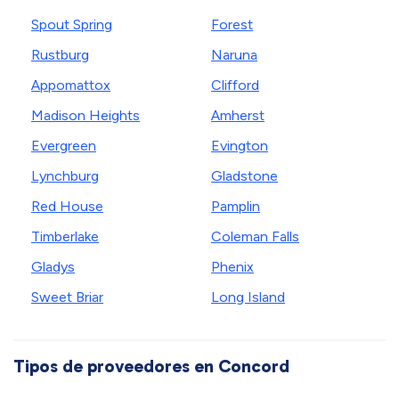
Spout Spring
Forest
Rustburg
Naruna
Appomattox
Clifford
Madison Heights
Amherst
Evergreen
Evington
Lynchburg
Gladstone
Red House
Pamplin
Timberlake
Coleman Falls
Gladys
Phenix
Sweet Briar
Long Island
Tipos de proveedores en Concord