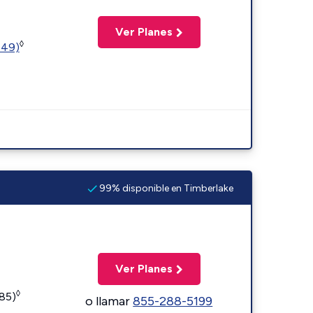
Ver Planes
◊
449)
99% disponible en Timberlake
Ver Planes
◊
185)
o llamar
855-288-5199