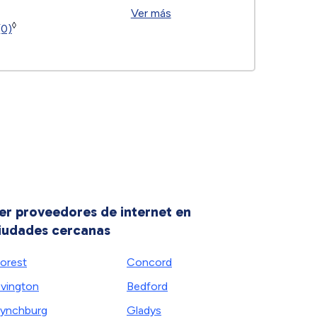
Ver más
◊
(0)
er proveedores de internet en
iudades cercanas
orest
Concord
vington
Bedford
ynchburg
Gladys