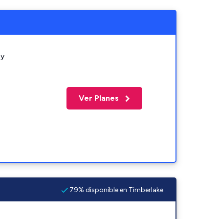
 y
Ver Planes
79% disponible en Timberlake