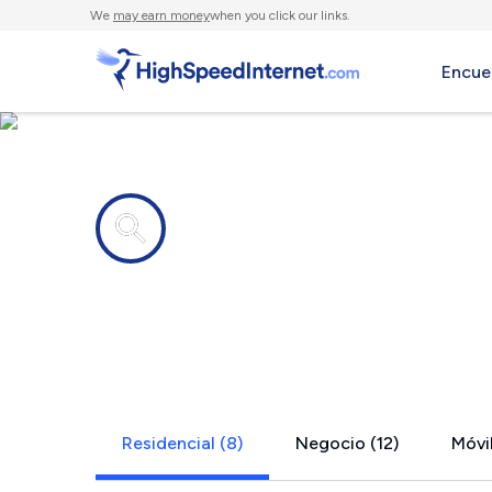
We
may earn money
when you click our links.
Encue
Compañías de Internet en
Timberlake
Residencial (8)
Negocio (12)
Móvil