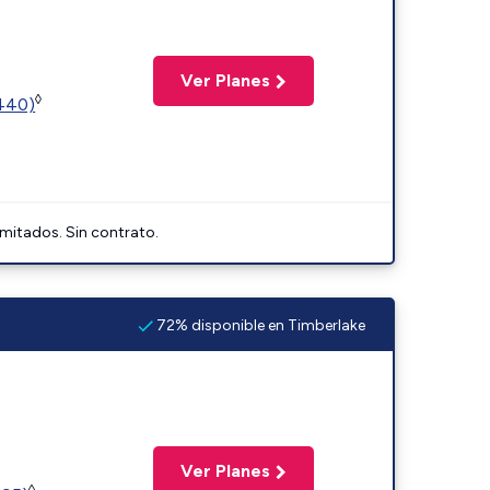
Ver Planes
◊
2440)
imitados. Sin contrato.
72% disponible en Timberlake
Ver Planes
◊