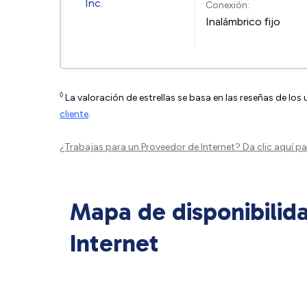
Conexión:
Inalámbrico fijo
◊
La valoración de estrellas se basa en las reseñas de los
cliente
.
¿Trabajas para un Proveedor de Internet?
Da clic aquí
par
Mapa de disponibilid
Internet