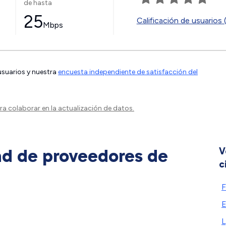
de hasta
25
Calificación de usuarios 
Mbps
 usuarios y nuestra
encuesta independiente de satisfacción del
a colaborar en la actualización de datos.
ad de proveedores de
V
c
F
E
L