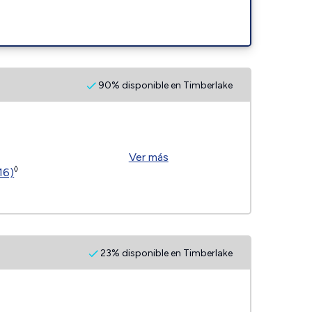
90% disponible en Timberlake
Ver más
◊
16)
23% disponible en Timberlake