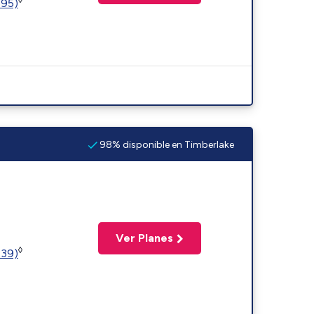
595)
98% disponible en Timberlake
Ver Planes
◊
239)