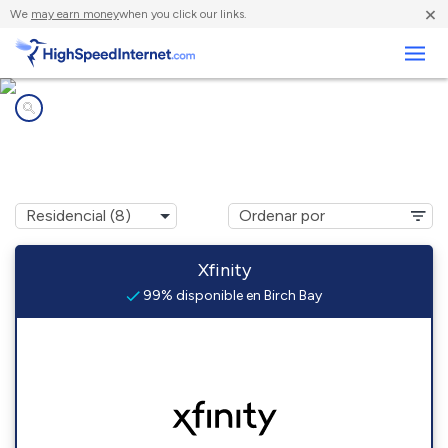
×
We
may earn money
when you click our links.
Negocios
Compañías de Internet en
Birch Bay, WA
Xfinity
99% disponible en Birch Bay