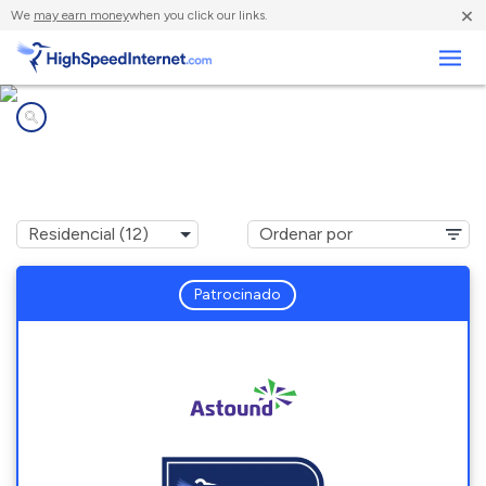
×
We
may earn money
when you click our links.
Negocios
Compañías de Internet en
Napavine, WA
Patrocinado