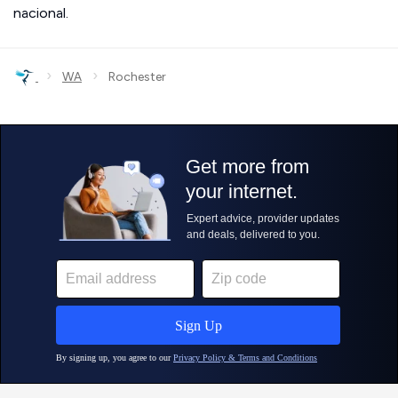
nacional.
›
›
WA
Rochester