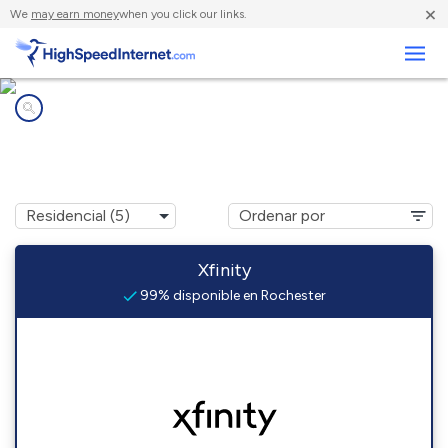
×
We
may earn money
when you click our links.
Negocios
Compañías de Internet en
Rochester, WA
Xfinity
99% disponible en Rochester