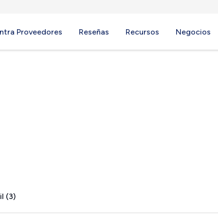
ntra Proveedores
Reseñas
Recursos
Negocios
and, WA
l (3)