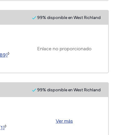
99% disponible en West Richland
Enlace no proporcionado
◊
189)
99% disponible en West Richland
Ver más
◊
(1)