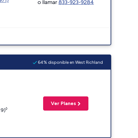
1971)
o llamar
833-923-9284
64% disponible en West Richland
Ver Planes
◊
19)