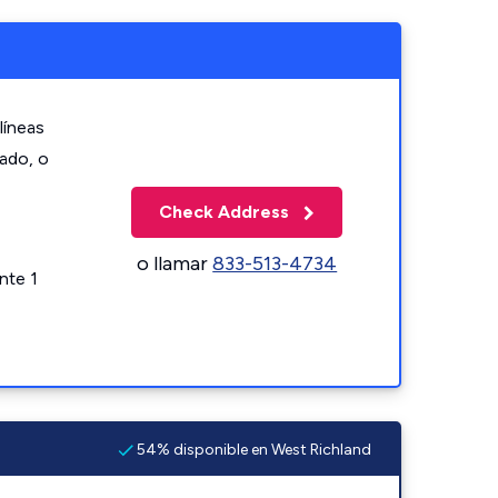
líneas
zado, o
Check Address
o llamar
833-513-4734
nte 1
54% disponible en West Richland