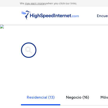
We
may earn money
when you click our links.
Encue
Compañías de Internet en
West Richl
Residencial (13)
Negocio (16)
Móvi