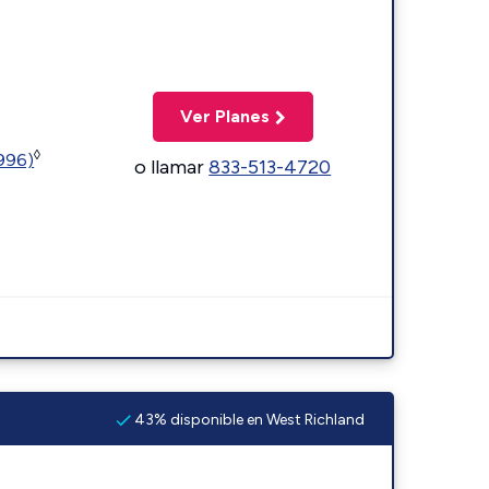
Ver Planes
◊
5996)
o llamar
833-513-4720
43% disponible en West Richland