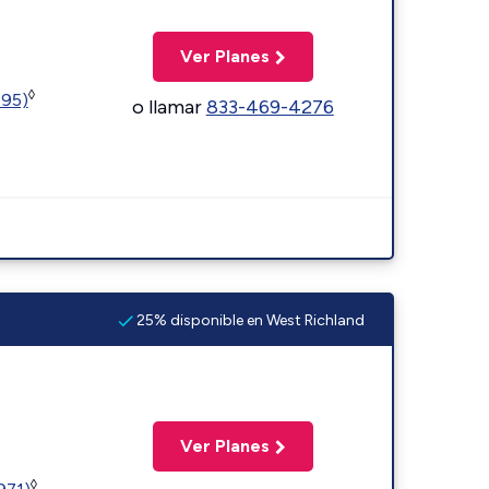
Ver Planes
◊
595)
o llamar
833-469-4276
25% disponible en West Richland
Ver Planes
◊