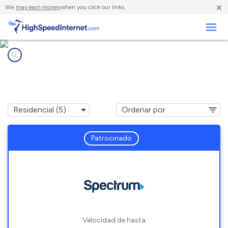
×
We
may earn money
when you click our links.
Negocios
Compañías de Internet en
Chetek, WI
Patrocinado
Velocidad de hasta