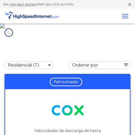
×
We
may earn money
when you click our links.
Negocios
Compañías de Internet en
Aliso Viejo, CA
Patrocinado
Velocidades de descarga de hasta