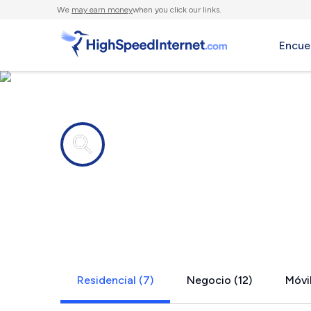
We
may earn money
when you click our links.
Encue
Compañías de Internet en
Willowbroo
Residencial (7)
Negocio (12)
Móvil