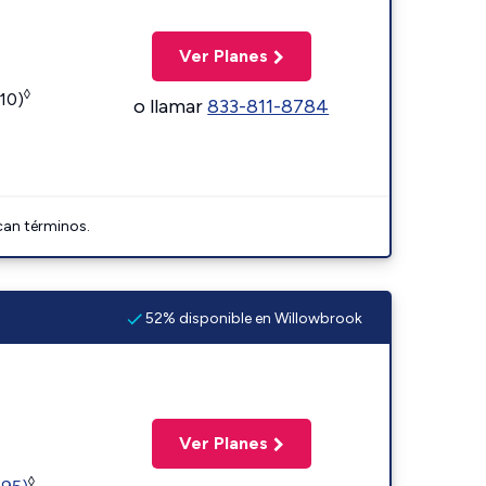
Ver Planes
◊
110)
o llamar
833-811-8784
can términos.
52% disponible en Willowbrook
Ver Planes
◊