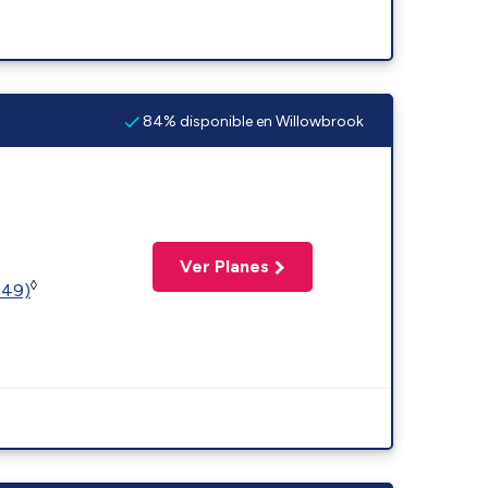
84% disponible en Willowbrook
Ver Planes
◊
449)