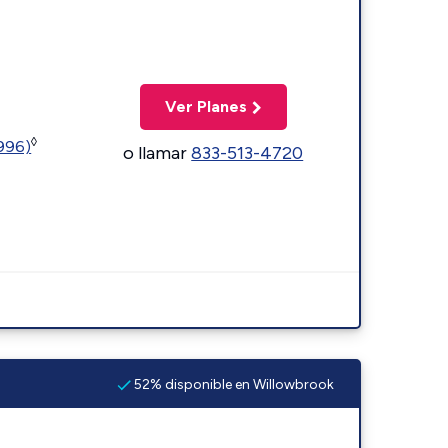
Ver Planes
◊
5996)
o llamar
833-513-4720
52% disponible en Willowbrook