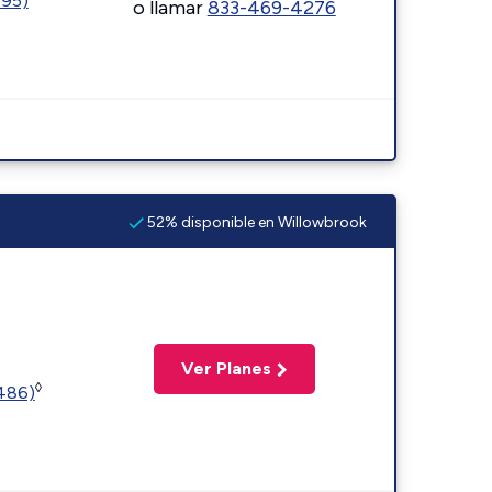
595)
o llamar
833-469-4276
52% disponible en Willowbrook
Ver Planes
◊
2486)