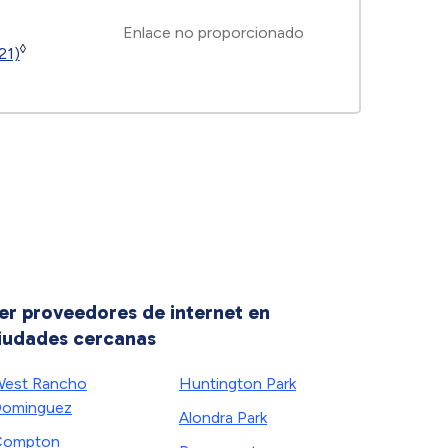
Enlace no proporcionado
◊
21)
er proveedores de internet en
iudades cercanas
est Rancho
Huntington Park
ominguez
Alondra Park
Compton