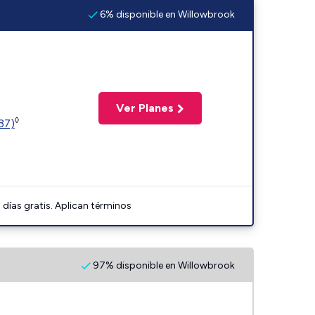
6% disponible en Willowbrook
Ver Planes
◊
37)
días gratis. Aplican términos
97% disponible en Willowbrook