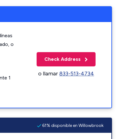
líneas
zado, o
Check Address
o llamar
833-513-4734
nte 1
61% disponible en Willowbrook