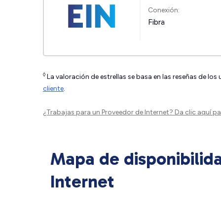
Conexión:
Fibra
◊
La valoración de estrellas se basa en las reseñas de los
cliente
.
¿Trabajas para un Proveedor de Internet?
Da clic aquí
par
Mapa de disponibilid
Internet