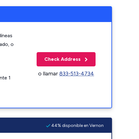
líneas
zado, o
Check Address
o llamar
833-513-4734
nte 1
44% disponible en Vernon