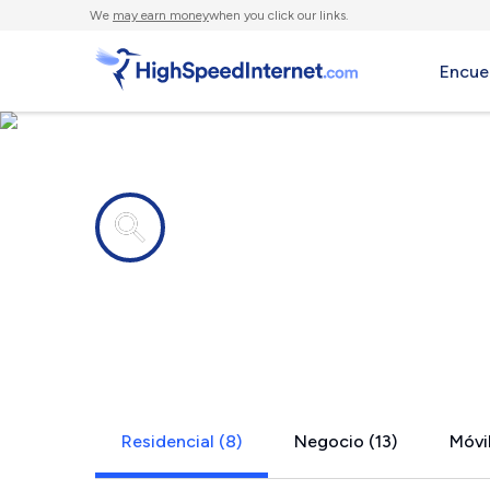
We
may earn money
when you click our links.
Encue
Compañías de Internet en
Vernon, CA
Residencial (8)
Negocio (13)
Móvil