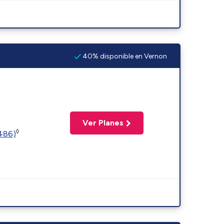
40% disponible en Vernon
Ver Planes
◊
2486)