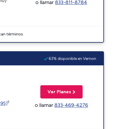
110)
o llamar
833-811-8784
can términos.
63% disponible en Vernon
Ver Planes
◊
595)
o llamar
833-469-4276