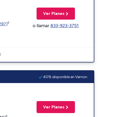
Ver Planes
◊
1297)
o llamar
833-923-3751
.
40% disponible en Vernon
Ver Planes
◊