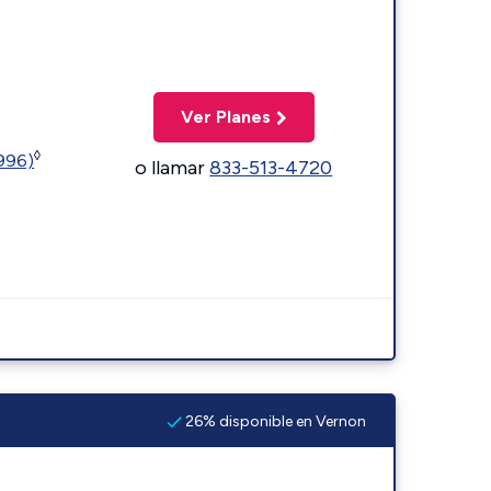
Ver Planes
◊
5996)
o llamar
833-513-4720
26% disponible en Vernon