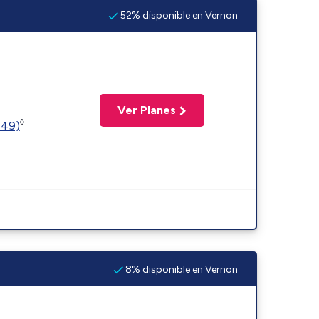
52% disponible en Vernon
Ver Planes
◊
449)
8% disponible en Vernon