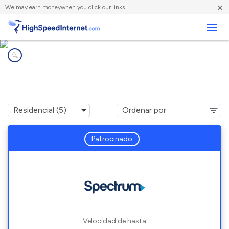
×
We
may earn money
when you click our links.
Negocios
Compañías de Internet en
Campbell, FL
Patrocinado
Velocidad de hasta