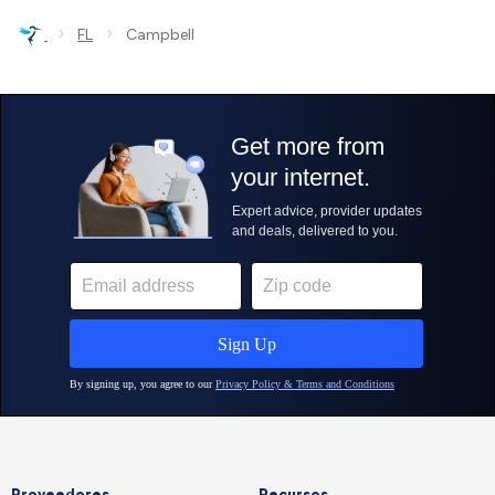
›
›
FL
Campbell
Proveedores
Recursos