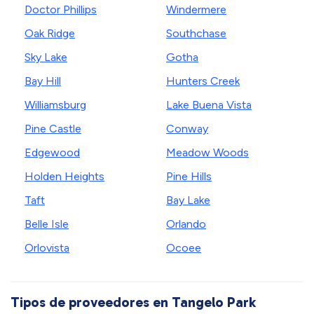
Doctor Phillips
Windermere
Oak Ridge
Southchase
Sky Lake
Gotha
Bay Hill
Hunters Creek
Williamsburg
Lake Buena Vista
Pine Castle
Conway
Edgewood
Meadow Woods
Holden Heights
Pine Hills
Taft
Bay Lake
Belle Isle
Orlando
Orlovista
Ocoee
Tipos de proveedores en Tangelo Park