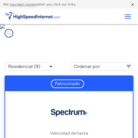
×
We
may earn money
when you click our links.
Negocios
Compañías de Internet en
Tangelo Park, FL
Patrocinado
Velocidad de hasta